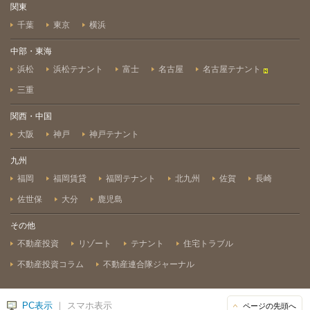
関東
千葉
東京
横浜
中部・東海
浜松
浜松テナント
富士
名古屋
名古屋テナント
三重
関西・中国
大阪
神戸
神戸テナント
九州
福岡
福岡賃貸
福岡テナント
北九州
佐賀
長崎
佐世保
大分
鹿児島
その他
不動産投資
リゾート
テナント
住宅トラブル
不動産投資コラム
不動産連合隊ジャーナル
PC表示
｜ スマホ表示
ページの先頭へ