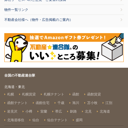
物件一覧リンク
不動産会社様へ（物件・広告掲載のご案内）
全国の不動産連合隊
北海道・東北
札幌
札幌賃貸
札幌テナント
函館
函館賃貸
函館テナント
函館住宅
千歳
旭川
苫小牧
江別
岩見沢
小樽
室蘭
帯広
釧路
北見
北海道
北海道移住
仙台
仙台テナント
盛岡