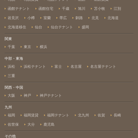
函館テナント
函館住宅
千歳
旭川
苫小牧
江別
岩見沢
小樽
室蘭
帯広
釧路
北見
北海道
北海道移住
仙台
仙台テナント
盛岡
関東
千葉
東京
横浜
中部・東海
浜松
浜松テナント
富士
名古屋
名古屋テナント
三重
関西・中国
大阪
神戸
神戸テナント
九州
福岡
福岡賃貸
福岡テナント
北九州
佐賀
長崎
佐世保
大分
鹿児島
その他