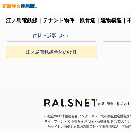
江ノ島電鉄線｜テナント物件｜鉄骨造｜建物構造｜
由比ヶ浜駅
（4件）
江ノ島電鉄線全体の物件
管理・運営 株式会社
不動産WEB情報連合会 インターネットで不動産住宅情報を
サイトブランド名 不動産★連合隊 R商標登録 第4693867号
※当サイトの画像や文章の新聞広告・不動産情報誌・不動