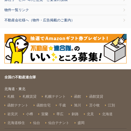
物件一覧リンク
不動産会社様へ（物件・広告掲載のご案内）
全国の不動産連合隊
北海道・東北
札幌
札幌賃貸
札幌テナント
函館
函館賃貸
函館テナント
函館住宅
千歳
旭川
苫小牧
江別
岩見沢
小樽
室蘭
帯広
釧路
北見
北海道
北海道移住
仙台
仙台テナント
盛岡