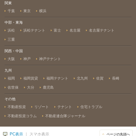
関東
千葉
東京
横浜
中部・東海
浜松
浜松テナント
富士
名古屋
名古屋テナント
三重
関西・中国
大阪
神戸
神戸テナント
九州
福岡
福岡賃貸
福岡テナント
北九州
佐賀
長崎
佐世保
大分
鹿児島
その他
不動産投資
リゾート
テナント
住宅トラブル
不動産投資コラム
不動産連合隊ジャーナル
PC表示
｜ スマホ表示
ページの先頭へ