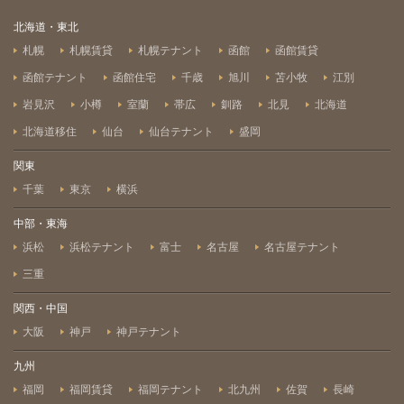
北海道・東北
札幌
札幌賃貸
札幌テナント
函館
函館賃貸
函館テナント
函館住宅
千歳
旭川
苫小牧
江別
岩見沢
小樽
室蘭
帯広
釧路
北見
北海道
北海道移住
仙台
仙台テナント
盛岡
関東
千葉
東京
横浜
中部・東海
浜松
浜松テナント
富士
名古屋
名古屋テナント
三重
関西・中国
大阪
神戸
神戸テナント
九州
福岡
福岡賃貸
福岡テナント
北九州
佐賀
長崎