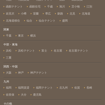
函館テナント
函館住宅
千歳
旭川
苫小牧
江別
岩見沢
小樽
室蘭
帯広
釧路
北見
北海道
北海道移住
仙台
仙台テナント
盛岡
関東
千葉
東京
横浜
中部・東海
浜松
浜松テナント
富士
名古屋
名古屋テナント
三重
関西・中国
大阪
神戸
神戸テナント
九州
福岡
福岡賃貸
福岡テナント
北九州
佐賀
長崎
佐世保
大分
鹿児島
その他