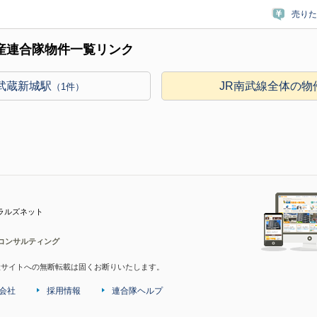
売りた
産連合隊物件一覧リンク
武蔵新城駅
JR南武線全体の物
（1件）
ラルズネット
コンサルティング
産サイトへの無断転載は固くお断りいたします。
会社
採用情報
連合隊ヘルプ