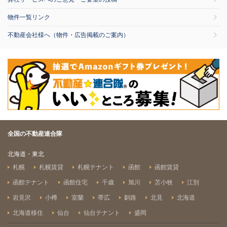
物件一覧リンク
不動産会社様へ（物件・広告掲載のご案内）
全国の不動産連合隊
北海道・東北
札幌
札幌賃貸
札幌テナント
函館
函館賃貸
函館テナント
函館住宅
千歳
旭川
苫小牧
江別
岩見沢
小樽
室蘭
帯広
釧路
北見
北海道
北海道移住
仙台
仙台テナント
盛岡