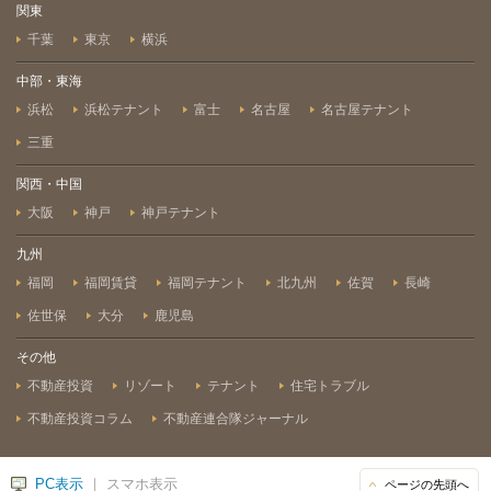
関東
千葉
東京
横浜
中部・東海
浜松
浜松テナント
富士
名古屋
名古屋テナント
三重
関西・中国
大阪
神戸
神戸テナント
九州
福岡
福岡賃貸
福岡テナント
北九州
佐賀
長崎
佐世保
大分
鹿児島
その他
不動産投資
リゾート
テナント
住宅トラブル
不動産投資コラム
不動産連合隊ジャーナル
PC表示
｜ スマホ表示
ページの先頭へ