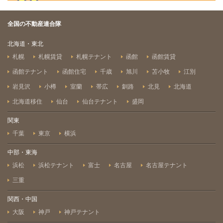
全国の不動産連合隊
北海道・東北
札幌
札幌賃貸
札幌テナント
函館
函館賃貸
函館テナント
函館住宅
千歳
旭川
苫小牧
江別
岩見沢
小樽
室蘭
帯広
釧路
北見
北海道
北海道移住
仙台
仙台テナント
盛岡
関東
千葉
東京
横浜
中部・東海
浜松
浜松テナント
富士
名古屋
名古屋テナント
三重
関西・中国
大阪
神戸
神戸テナント