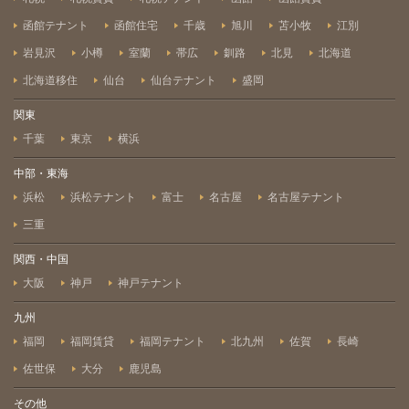
函館テナント
函館住宅
千歳
旭川
苫小牧
江別
岩見沢
小樽
室蘭
帯広
釧路
北見
北海道
北海道移住
仙台
仙台テナント
盛岡
関東
千葉
東京
横浜
中部・東海
浜松
浜松テナント
富士
名古屋
名古屋テナント
三重
関西・中国
大阪
神戸
神戸テナント
九州
福岡
福岡賃貸
福岡テナント
北九州
佐賀
長崎
佐世保
大分
鹿児島
その他