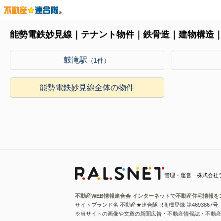
能勢電鉄妙見線｜テナント物件｜鉄骨造｜建物構造
鼓滝駅
（1件）
能勢電鉄妙見線全体の物件
管理・運営 株式会社
不動産WEB情報連合会 インターネットで不動産住宅情報を
サイトブランド名 不動産★連合隊 R商標登録 第4693867号
※当サイトの画像や文章の新聞広告・不動産情報誌・不動