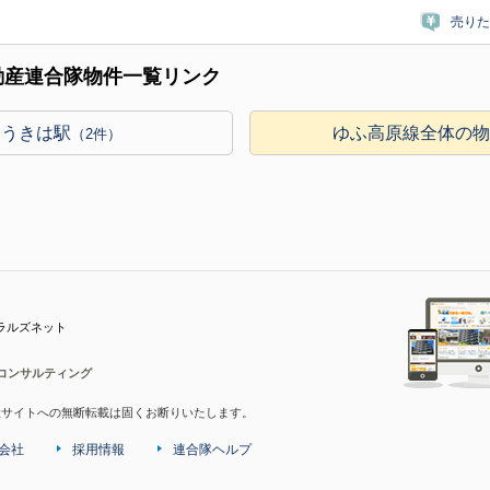
売りた
動産連合隊物件一覧リンク
うきは駅
ゆふ高原線全体の
（2件）
ラルズネット
コンサルティング
産サイトへの無断転載は固くお断りいたします。
会社
採用情報
連合隊ヘルプ