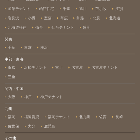
函館テナント
函館住宅
千歳
旭川
苫小牧
江別
岩見沢
小樽
室蘭
帯広
釧路
北見
北海道
北海道移住
仙台
仙台テナント
盛岡
関東
千葉
東京
横浜
中部・東海
浜松
浜松テナント
富士
名古屋
名古屋テナント
三重
関西・中国
大阪
神戸
神戸テナント
九州
福岡
福岡賃貸
福岡テナント
北九州
佐賀
長崎
佐世保
大分
鹿児島
その他