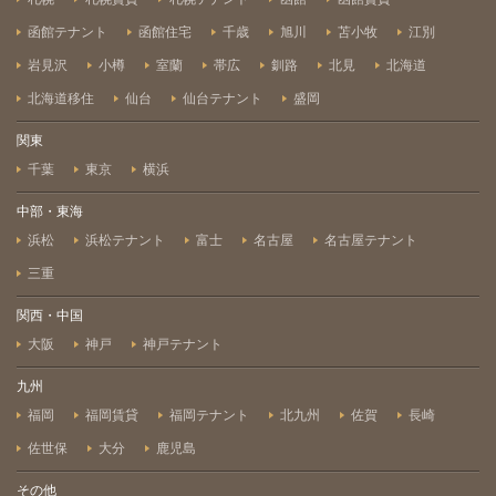
函館テナント
函館住宅
千歳
旭川
苫小牧
江別
岩見沢
小樽
室蘭
帯広
釧路
北見
北海道
北海道移住
仙台
仙台テナント
盛岡
関東
千葉
東京
横浜
中部・東海
浜松
浜松テナント
富士
名古屋
名古屋テナント
三重
関西・中国
大阪
神戸
神戸テナント
九州
福岡
福岡賃貸
福岡テナント
北九州
佐賀
長崎
佐世保
大分
鹿児島
その他