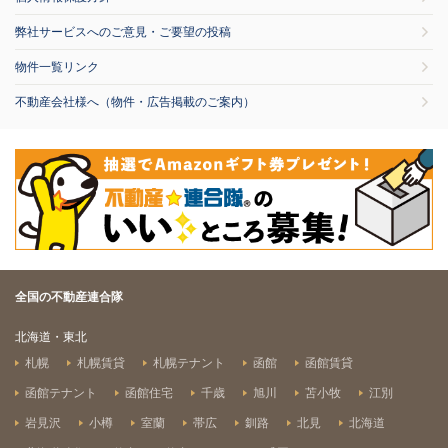
弊社サービスへのご意見・ご要望の投稿
物件一覧リンク
不動産会社様へ（物件・広告掲載のご案内）
全国の不動産連合隊
北海道・東北
札幌
札幌賃貸
札幌テナント
函館
函館賃貸
函館テナント
函館住宅
千歳
旭川
苫小牧
江別
岩見沢
小樽
室蘭
帯広
釧路
北見
北海道