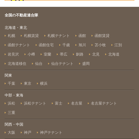
全国の不動産連合隊
北海道・東北
札幌
札幌賃貸
札幌テナント
函館
函館賃貸
函館テナント
函館住宅
千歳
旭川
苫小牧
江別
岩見沢
小樽
室蘭
帯広
釧路
北見
北海道
北海道移住
仙台
仙台テナント
盛岡
関東
千葉
東京
横浜
中部・東海
浜松
浜松テナント
富士
名古屋
名古屋テナント
三重
関西・中国
大阪
神戸
神戸テナント