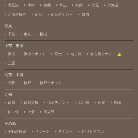
岩見沢
小樽
室蘭
帯広
釧路
北見
北海道
北海道移住
仙台
仙台テナント
盛岡
関東
千葉
東京
横浜
中部・東海
浜松
浜松テナント
富士
名古屋
名古屋テナント
三重
関西・中国
大阪
神戸
神戸テナント
九州
福岡
福岡賃貸
福岡テナント
北九州
佐賀
長崎
佐世保
大分
鹿児島
その他
不動産投資
リゾート
テナント
住宅トラブル