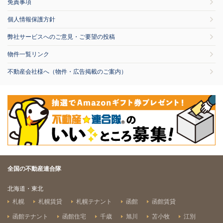
免責事項
個人情報保護方針
弊社サービスへのご意見・ご要望の投稿
物件一覧リンク
不動産会社様へ（物件・広告掲載のご案内）
全国の不動産連合隊
北海道・東北
札幌
札幌賃貸
札幌テナント
函館
函館賃貸
函館テナント
函館住宅
千歳
旭川
苫小牧
江別