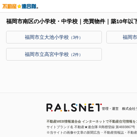
福岡市南区の小学校・中学校｜売買物件｜築10年以
福岡市立大池小学校
福岡
（3件）
福岡市立高宮中学校
（2件）
管理・運営 株式会社
不動産WEB情報連合会 インターネットで不動産住宅情報を
サイトブランド名 不動産★連合隊 R商標登録 第4693867号
※当サイトの画像や文章の新聞広告・不動産情報誌・不動