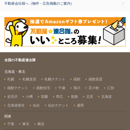
不動産会社様へ（物件・広告掲載のご案内）
全国の不動産連合隊
北海道・東北
札幌
札幌賃貸
札幌テナント
函館
函館賃貸
函館テナント
函館住宅
千歳
旭川
苫小牧
江別
岩見沢
小樽
室蘭
帯広
釧路
北見
北海道
北海道移住
仙台
仙台テナント
盛岡
関東
千葉
東京
横浜