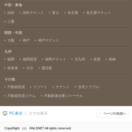
中部・東海
浜松
浜松テナント
富士
名古屋
名古屋テナント
三重
関西・中国
大阪
神戸
神戸テナント
九州
福岡
福岡賃貸
福岡テナント
北九州
佐賀
長崎
佐世保
大分
鹿児島
その他
不動産投資
リゾート
テナント
住宅トラブル
不動産投資コラム
不動産連合隊ジャーナル
PC表示
｜ スマホ表示
ページの先頭へ
CopyRight （c） RALSNET All rights reserved.