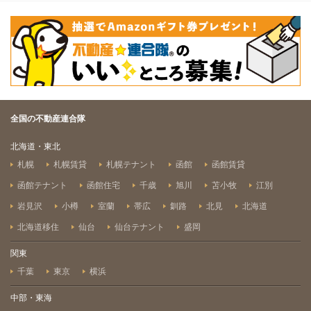
全国の不動産連合隊
北海道・東北
札幌
札幌賃貸
札幌テナント
函館
函館賃貸
函館テナント
函館住宅
千歳
旭川
苫小牧
江別
岩見沢
小樽
室蘭
帯広
釧路
北見
北海道
北海道移住
仙台
仙台テナント
盛岡
関東
千葉
東京
横浜
中部・東海