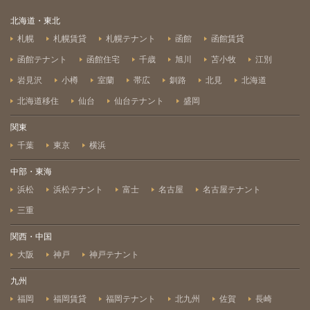
北海道・東北
札幌
札幌賃貸
札幌テナント
函館
函館賃貸
函館テナント
函館住宅
千歳
旭川
苫小牧
江別
岩見沢
小樽
室蘭
帯広
釧路
北見
北海道
北海道移住
仙台
仙台テナント
盛岡
関東
千葉
東京
横浜
中部・東海
浜松
浜松テナント
富士
名古屋
名古屋テナント
三重
関西・中国
大阪
神戸
神戸テナント
九州
福岡
福岡賃貸
福岡テナント
北九州
佐賀
長崎