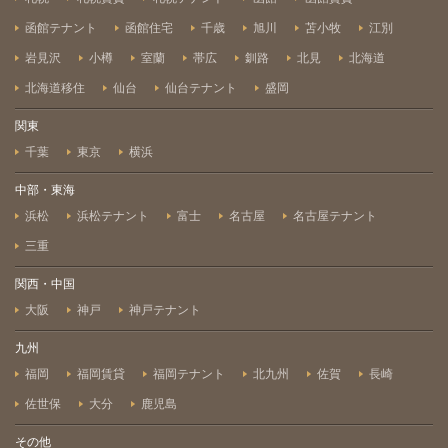
函館テナント
函館住宅
千歳
旭川
苫小牧
江別
岩見沢
小樽
室蘭
帯広
釧路
北見
北海道
北海道移住
仙台
仙台テナント
盛岡
関東
千葉
東京
横浜
中部・東海
浜松
浜松テナント
富士
名古屋
名古屋テナント
三重
関西・中国
大阪
神戸
神戸テナント
九州
福岡
福岡賃貸
福岡テナント
北九州
佐賀
長崎
佐世保
大分
鹿児島
その他