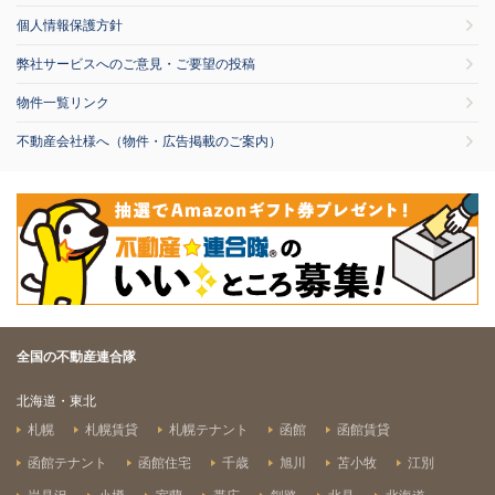
個人情報保護方針
弊社サービスへのご意見・ご要望の投稿
物件一覧リンク
不動産会社様へ（物件・広告掲載のご案内）
全国の不動産連合隊
北海道・東北
札幌
札幌賃貸
札幌テナント
函館
函館賃貸
函館テナント
函館住宅
千歳
旭川
苫小牧
江別