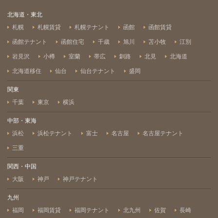
北海道・東北
札幌
札幌賃貸
札幌テナント
函館
函館賃貸
函館テナント
函館住宅
千歳
旭川
苫小牧
江別
岩見沢
小樽
室蘭
帯広
釧路
北見
北海道
北海道移住
仙台
仙台テナント
盛岡
関東
千葉
東京
横浜
中部・東海
浜松
浜松テナント
富士
名古屋
名古屋テナント
三重
関西・中国
大阪
神戸
神戸テナント
九州
福岡
福岡賃貸
福岡テナント
北九州
佐賀
長崎