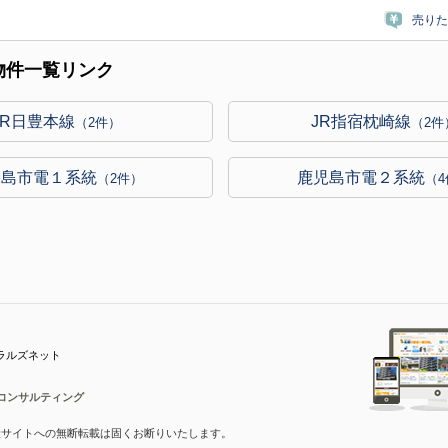
売りた
物件一覧リンク
JR日豊本線
JR指宿枕崎線
（2件）
（2件
児島市電１系統
鹿児島市電２系統
（2件）
（
ラルズネット
コンサルティング
産サイトへの無断転載は固くお断りいたします。