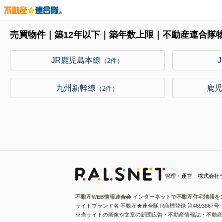
売買物件｜築12年以下｜築年数上限｜不動産連合隊
JR鹿児島本線
（2件）
九州新幹線
鹿
（2件）
管理・運営 株式会社
不動産WEB情報連合会 インターネットで不動産住宅情報を
サイトブランド名 不動産★連合隊 R商標登録 第4693867号
※当サイトの画像や文章の新聞広告・不動産情報誌・不動