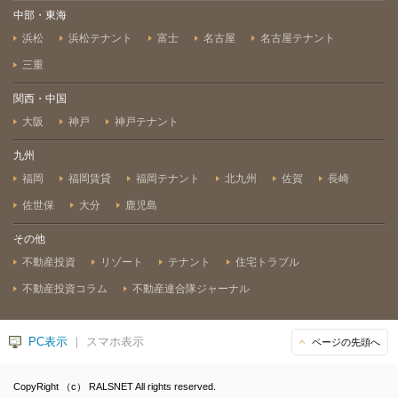
中部・東海
浜松
浜松テナント
富士
名古屋
名古屋テナント
三重
関西・中国
大阪
神戸
神戸テナント
九州
福岡
福岡賃貸
福岡テナント
北九州
佐賀
長崎
佐世保
大分
鹿児島
その他
不動産投資
リゾート
テナント
住宅トラブル
不動産投資コラム
不動産連合隊ジャーナル
PC表示
｜ スマホ表示
ページの先頭へ
CopyRight （c） RALSNET All rights reserved.