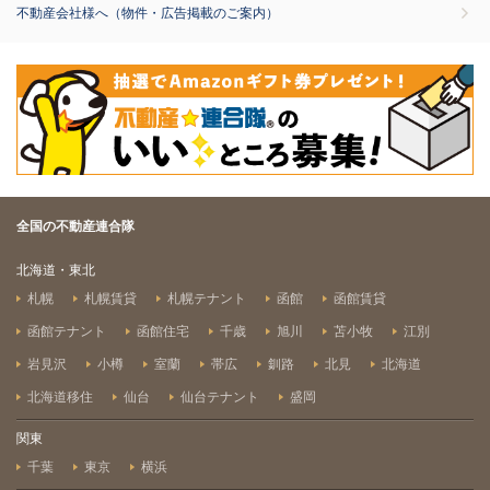
不動産会社様へ（物件・広告掲載のご案内）
全国の不動産連合隊
北海道・東北
札幌
札幌賃貸
札幌テナント
函館
函館賃貸
函館テナント
函館住宅
千歳
旭川
苫小牧
江別
岩見沢
小樽
室蘭
帯広
釧路
北見
北海道
北海道移住
仙台
仙台テナント
盛岡
関東
千葉
東京
横浜