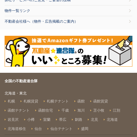
弊社サービスへのご意見・ご要望の投稿
物件一覧リンク
不動産会社様へ（物件・広告掲載のご案内）
全国の不動産連合隊
北海道・東北
札幌
札幌賃貸
札幌テナント
函館
函館賃貸
函館テナント
函館住宅
千歳
旭川
苫小牧
江別
岩見沢
小樽
室蘭
帯広
釧路
北見
北海道
北海道移住
仙台
仙台テナント
盛岡