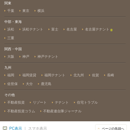
関東
千葉
東京
横浜
中部・東海
浜松
浜松テナント
富士
名古屋
名古屋テナント
三重
関西・中国
大阪
神戸
神戸テナント
九州
福岡
福岡賃貸
福岡テナント
北九州
佐賀
長崎
佐世保
大分
鹿児島
その他
不動産投資
リゾート
テナント
住宅トラブル
不動産投資コラム
不動産連合隊ジャーナル
PC表示
｜ スマホ表示
ページの先頭へ