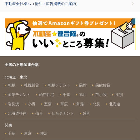
不動産会社様へ（物件・広告掲載のご案内）
全国の不動産連合隊
北海道・東北
札幌
札幌賃貸
札幌テナント
函館
函館賃貸
函館テナント
函館住宅
千歳
旭川
苫小牧
江別
岩見沢
小樽
室蘭
帯広
釧路
北見
北海道
北海道移住
仙台
仙台テナント
盛岡
関東
千葉
東京
横浜