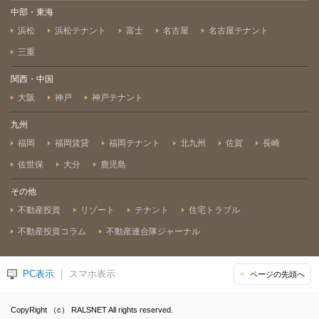
中部・東海
浜松
浜松テナント
富士
名古屋
名古屋テナント
三重
関西・中国
大阪
神戸
神戸テナント
九州
福岡
福岡賃貸
福岡テナント
北九州
佐賀
長崎
佐世保
大分
鹿児島
その他
不動産投資
リゾート
テナント
住宅トラブル
不動産投資コラム
不動産連合隊ジャーナル
PC表示
｜ スマホ表示
ページの先頭へ
CopyRight （c） RALSNET All rights reserved.