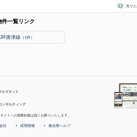
売りた
物件一覧リンク
JR唐津線
（1件）
ラルズネット
コンサルティング
産サイトへの無断転載は固くお断りいたします。
会社
採用情報
連合隊ヘルプ