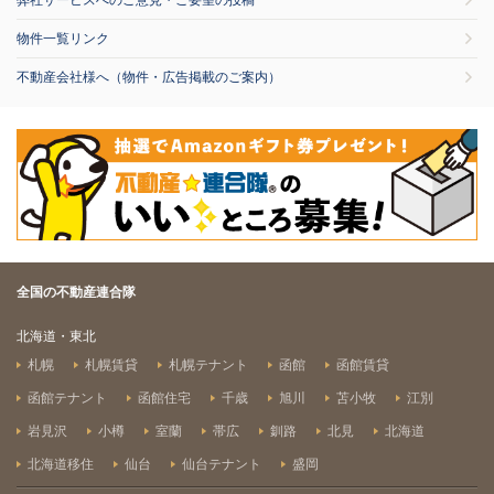
弊社サービスへのご意見・ご要望の投稿
物件一覧リンク
不動産会社様へ（物件・広告掲載のご案内）
全国の不動産連合隊
北海道・東北
札幌
札幌賃貸
札幌テナント
函館
函館賃貸
函館テナント
函館住宅
千歳
旭川
苫小牧
江別
岩見沢
小樽
室蘭
帯広
釧路
北見
北海道
北海道移住
仙台
仙台テナント
盛岡