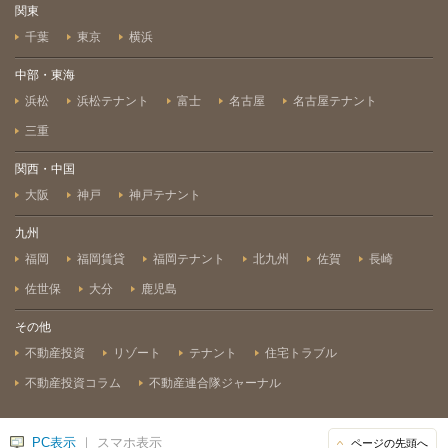
関東
千葉
東京
横浜
中部・東海
浜松
浜松テナント
富士
名古屋
名古屋テナント
三重
関西・中国
大阪
神戸
神戸テナント
九州
福岡
福岡賃貸
福岡テナント
北九州
佐賀
長崎
佐世保
大分
鹿児島
その他
不動産投資
リゾート
テナント
住宅トラブル
不動産投資コラム
不動産連合隊ジャーナル
PC表示
｜ スマホ表示
ページの先頭へ