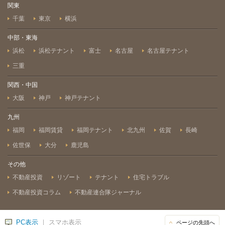
関東
千葉
東京
横浜
中部・東海
浜松
浜松テナント
富士
名古屋
名古屋テナント
三重
関西・中国
大阪
神戸
神戸テナント
九州
福岡
福岡賃貸
福岡テナント
北九州
佐賀
長崎
佐世保
大分
鹿児島
その他
不動産投資
リゾート
テナント
住宅トラブル
不動産投資コラム
不動産連合隊ジャーナル
PC表示
｜ スマホ表示
ページの先頭へ