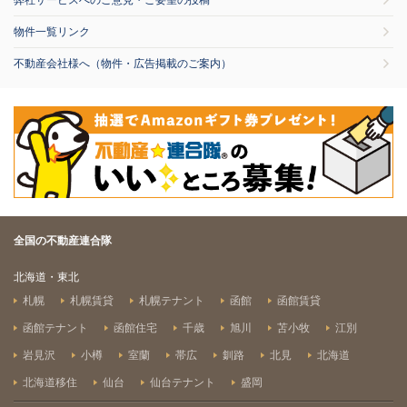
弊社サービスへのご意見・ご要望の投稿
物件一覧リンク
不動産会社様へ（物件・広告掲載のご案内）
全国の不動産連合隊
北海道・東北
札幌
札幌賃貸
札幌テナント
函館
函館賃貸
函館テナント
函館住宅
千歳
旭川
苫小牧
江別
岩見沢
小樽
室蘭
帯広
釧路
北見
北海道
北海道移住
仙台
仙台テナント
盛岡