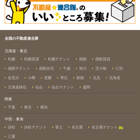
全国の不動産連合隊
北海道・東北
札幌
札幌賃貸
札幌テナント
函館
函館賃貸
函館テナント
函館住宅
千歳
旭川
苫小牧
江別
岩見沢
小樽
室蘭
帯広
釧路
北見
北海道
北海道移住
仙台
仙台テナント
盛岡
関東
千葉
東京
横浜
中部・東海
浜松
浜松テナント
富士
名古屋
名古屋テナント
三重