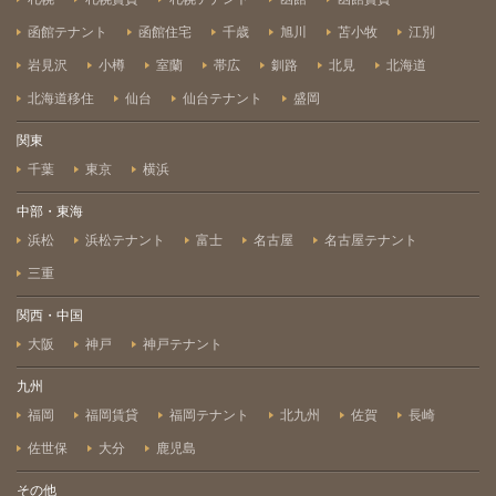
函館テナント
函館住宅
千歳
旭川
苫小牧
江別
岩見沢
小樽
室蘭
帯広
釧路
北見
北海道
北海道移住
仙台
仙台テナント
盛岡
関東
千葉
東京
横浜
中部・東海
浜松
浜松テナント
富士
名古屋
名古屋テナント
三重
関西・中国
大阪
神戸
神戸テナント
九州
福岡
福岡賃貸
福岡テナント
北九州
佐賀
長崎
佐世保
大分
鹿児島
その他