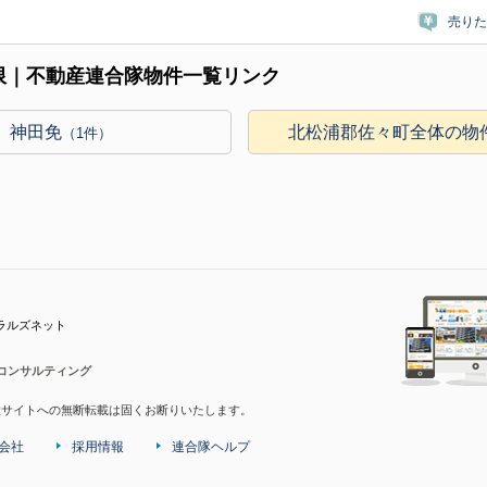
売りた
限｜不動産連合隊物件一覧リンク
神田免
北松浦郡佐々町全体の物
（1件）
ラルズネット
コンサルティング
産サイトへの無断転載は固くお断りいたします。
会社
採用情報
連合隊ヘルプ