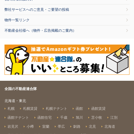
弊社サービスへのご意見・ご要望の投稿
物件一覧リンク
不動産会社様へ（物件・広告掲載のご案内）
全国の不動産連合隊
北海道・東北
札幌
札幌賃貸
札幌テナント
函館
函館賃貸
函館テナント
函館住宅
千歳
旭川
苫小牧
江別
岩見沢
小樽
室蘭
帯広
釧路
北見
北海道