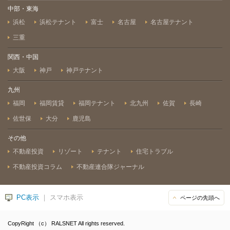
中部・東海
浜松
浜松テナント
富士
名古屋
名古屋テナント
三重
関西・中国
大阪
神戸
神戸テナント
九州
福岡
福岡賃貸
福岡テナント
北九州
佐賀
長崎
佐世保
大分
鹿児島
その他
不動産投資
リゾート
テナント
住宅トラブル
不動産投資コラム
不動産連合隊ジャーナル
PC表示
｜ スマホ表示
ページの先頭へ
CopyRight （c） RALSNET All rights reserved.