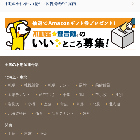
不動産会社様へ（物件・広告掲載のご案内）
全国の不動産連合隊
北海道・東北
札幌
札幌賃貸
札幌テナント
函館
函館賃貸
函館テナント
函館住宅
千歳
旭川
苫小牧
江別
岩見沢
小樽
室蘭
帯広
釧路
北見
北海道
北海道移住
仙台
仙台テナント
盛岡
関東
千葉
東京
横浜