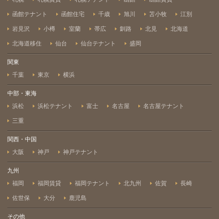
函館テナント
函館住宅
千歳
旭川
苫小牧
江別
岩見沢
小樽
室蘭
帯広
釧路
北見
北海道
北海道移住
仙台
仙台テナント
盛岡
関東
千葉
東京
横浜
中部・東海
浜松
浜松テナント
富士
名古屋
名古屋テナント
三重
関西・中国
大阪
神戸
神戸テナント
九州
福岡
福岡賃貸
福岡テナント
北九州
佐賀
長崎
佐世保
大分
鹿児島
その他