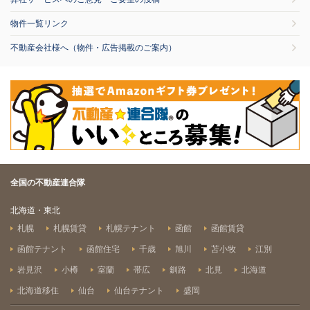
物件一覧リンク
不動産会社様へ（物件・広告掲載のご案内）
全国の不動産連合隊
北海道・東北
札幌
札幌賃貸
札幌テナント
函館
函館賃貸
函館テナント
函館住宅
千歳
旭川
苫小牧
江別
岩見沢
小樽
室蘭
帯広
釧路
北見
北海道
北海道移住
仙台
仙台テナント
盛岡