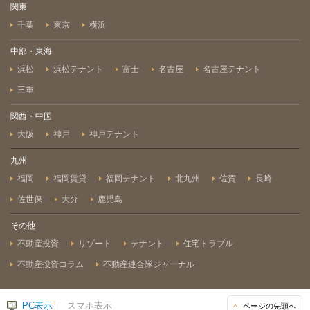
関東
千葉
東京
横浜
中部・東海
浜松
浜松テナント
富士
名古屋
名古屋テナント
三重
関西・中国
大阪
神戸
神戸テナント
九州
福岡
福岡賃貸
福岡テナント
北九州
佐賀
長崎
佐世保
大分
鹿児島
その他
不動産投資
リゾート
テナント
住宅トラブル
不動産投資コラム
不動産連合隊ジャーナル
PC表示
｜ スマホ表示
ページの先頭へ