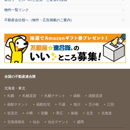
物件一覧リンク
不動産会社様へ（物件・広告掲載のご案内）
全国の不動産連合隊
北海道・東北
札幌
札幌賃貸
札幌テナント
函館
函館賃貸
函館テナント
函館住宅
千歳
旭川
苫小牧
江別
岩見沢
小樽
室蘭
帯広
釧路
北見
北海道
北海道移住
仙台
仙台テナント
盛岡