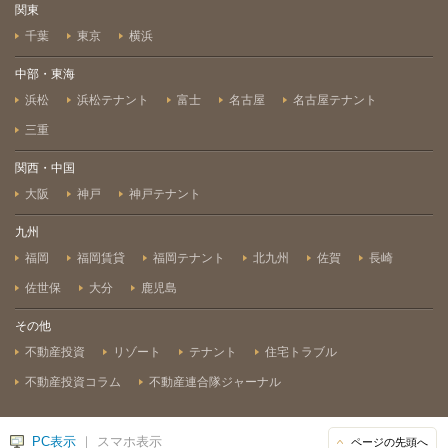
関東
千葉
東京
横浜
中部・東海
浜松
浜松テナント
富士
名古屋
名古屋テナント
三重
関西・中国
大阪
神戸
神戸テナント
九州
福岡
福岡賃貸
福岡テナント
北九州
佐賀
長崎
佐世保
大分
鹿児島
その他
不動産投資
リゾート
テナント
住宅トラブル
不動産投資コラム
不動産連合隊ジャーナル
PC表示
｜ スマホ表示
ページの先頭へ