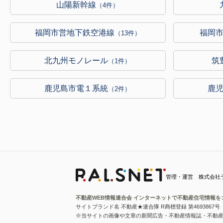
山陽新幹線
（4件）
福岡市営地下鉄空港線
福岡
（13件）
北九州モノレール
筑
（1件）
鹿児島市電１系統
鹿
（2件）
管理・運営 株式会社
不動産WEB情報連合会 インターネットで不動産住宅情報を
サイトブランド名 不動産★連合隊 R商標登録 第4693867号
※当サイトの画像や文章の新聞広告・不動産情報誌・不動