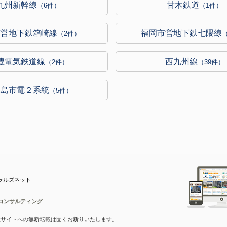
九州新幹線
甘木鉄道
（6件）
（1件）
市営地下鉄箱崎線
福岡市営地下鉄七隈線
（2件）
豊電気鉄道線
西九州線
（2件）
（39件）
児島市電２系統
（5件）
ラルズネット
コンサルティング
産サイトへの無断転載は固くお断りいたします。