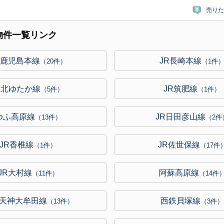
売りた
物件一覧リンク
R鹿児島本線
JR長崎本線
（20件）
（1件
福北ゆたか線
JR筑肥線
（5件）
（1件）
ゆふ高原線
JR日田彦山線
（13件）
（2件
JR香椎線
JR佐世保線
（1件）
（17件
JR大村線
阿蘇高原線
（11件）
（14件
天神大牟田線
西鉄貝塚線
（13件）
（3件）