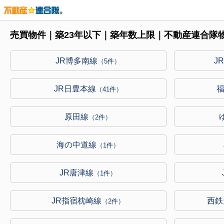
売買物件｜築23年以下｜築年数上限｜不動産連合隊
JR博多南線
J
（5件）
JR日豊本線
（41件）
原田線
（2件）
海の中道線
（1件）
JR唐津線
（1件）
JR指宿枕崎線
西鉄
（2件）