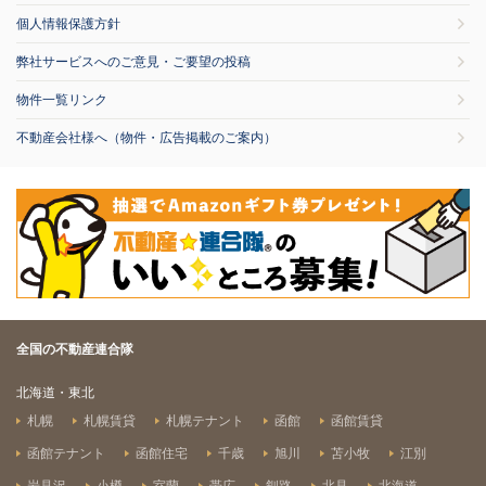
個人情報保護方針
弊社サービスへのご意見・ご要望の投稿
物件一覧リンク
不動産会社様へ（物件・広告掲載のご案内）
全国の不動産連合隊
北海道・東北
札幌
札幌賃貸
札幌テナント
函館
函館賃貸
函館テナント
函館住宅
千歳
旭川
苫小牧
江別