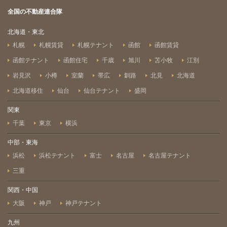
全国の不動産連合隊
北海道・東北
札幌
札幌賃貸
札幌テナント
函館
函館賃貸
函館テナント
函館住宅
千歳
旭川
苫小牧
江別
岩見沢
小樽
室蘭
帯広
釧路
北見
北海道
北海道移住
仙台
仙台テナント
盛岡
関東
千葉
東京
横浜
中部・東海
浜松
浜松テナント
富士
名古屋
名古屋テナント
三重
関西・中国
大阪
神戸
神戸テナント
九州