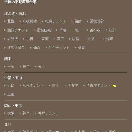
全国の不動産連合隊
北海道・東北
札幌
札幌賃貸
札幌テナント
函館
函館賃貸
函館テナント
函館住宅
千歳
旭川
苫小牧
江別
岩見沢
小樽
室蘭
帯広
釧路
北見
北海道
北海道移住
仙台
仙台テナント
盛岡
関東
千葉
東京
横浜
中部・東海
浜松
浜松テナント
富士
名古屋
名古屋テナント
三重
関西・中国
大阪
神戸
神戸テナント
九州