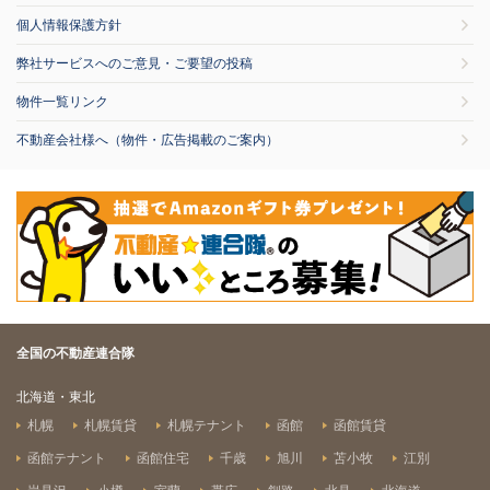
個人情報保護方針
弊社サービスへのご意見・ご要望の投稿
物件一覧リンク
不動産会社様へ（物件・広告掲載のご案内）
全国の不動産連合隊
北海道・東北
札幌
札幌賃貸
札幌テナント
函館
函館賃貸
函館テナント
函館住宅
千歳
旭川
苫小牧
江別