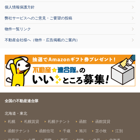
個人情報保護方針
弊社サービスへのご意見・ご要望の投稿
物件一覧リンク
不動産会社様へ（物件・広告掲載のご案内）
全国の不動産連合隊
北海道・東北
札幌
札幌賃貸
札幌テナント
函館
函館賃貸
函館テナント
函館住宅
千歳
旭川
苫小牧
江別