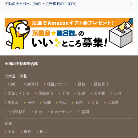
不動産会社様へ（物件・広告掲載のご案内）
全国の不動産連合隊
北海道・東北
札幌
札幌賃貸
札幌テナント
函館
函館賃貸
函館テナント
函館住宅
千歳
旭川
苫小牧
江別
岩見沢
小樽
室蘭
帯広
釧路
北見
北海道
北海道移住
仙台
仙台テナント
盛岡
関東
千葉
東京
横浜