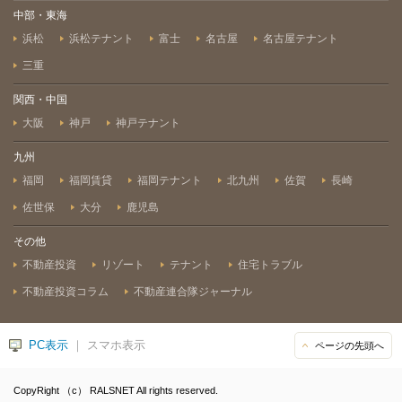
中部・東海
浜松
浜松テナント
富士
名古屋
名古屋テナント
三重
関西・中国
大阪
神戸
神戸テナント
九州
福岡
福岡賃貸
福岡テナント
北九州
佐賀
長崎
佐世保
大分
鹿児島
その他
不動産投資
リゾート
テナント
住宅トラブル
不動産投資コラム
不動産連合隊ジャーナル
PC表示
｜ スマホ表示
ページの先頭へ
CopyRight （c） RALSNET All rights reserved.