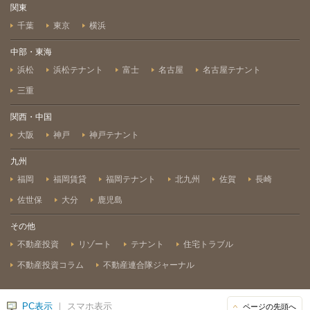
関東
千葉
東京
横浜
中部・東海
浜松
浜松テナント
富士
名古屋
名古屋テナント
三重
関西・中国
大阪
神戸
神戸テナント
九州
福岡
福岡賃貸
福岡テナント
北九州
佐賀
長崎
佐世保
大分
鹿児島
その他
不動産投資
リゾート
テナント
住宅トラブル
不動産投資コラム
不動産連合隊ジャーナル
PC表示
｜ スマホ表示
ページの先頭へ