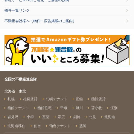
弊社サービスへのご意見・ご要望の投稿
物件一覧リンク
不動産会社様へ（物件・広告掲載のご案内）
全国の不動産連合隊
北海道・東北
札幌
札幌賃貸
札幌テナント
函館
函館賃貸
函館テナント
函館住宅
千歳
旭川
苫小牧
江別
岩見沢
小樽
室蘭
帯広
釧路
北見
北海道
北海道移住
仙台
仙台テナント
盛岡