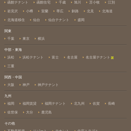
函館テナント
函館住宅
千歳
旭川
苫小牧
江別
岩見沢
小樽
室蘭
帯広
釧路
北見
北海道
北海道移住
仙台
仙台テナント
盛岡
関東
千葉
東京
横浜
中部・東海
浜松
浜松テナント
富士
名古屋
名古屋テナント
三重
関西・中国
大阪
神戸
神戸テナント
九州
福岡
福岡賃貸
福岡テナント
北九州
佐賀
長崎
佐世保
大分
鹿児島
その他