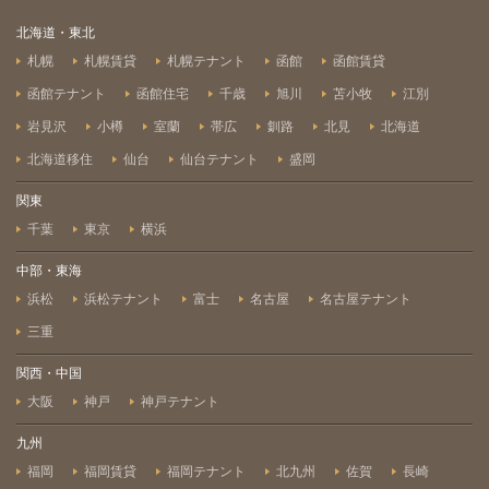
北海道・東北
札幌
札幌賃貸
札幌テナント
函館
函館賃貸
函館テナント
函館住宅
千歳
旭川
苫小牧
江別
岩見沢
小樽
室蘭
帯広
釧路
北見
北海道
北海道移住
仙台
仙台テナント
盛岡
関東
千葉
東京
横浜
中部・東海
浜松
浜松テナント
富士
名古屋
名古屋テナント
三重
関西・中国
大阪
神戸
神戸テナント
九州
福岡
福岡賃貸
福岡テナント
北九州
佐賀
長崎