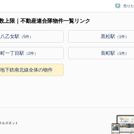
売りた
数上限｜不動産連合隊物件一覧リンク
八乙女駅
黒松駅
（5件）
（1件）
長町一丁目駅
長町駅
（2件）
（1件）
営地下鉄南北線全体の物件
ラルズネット